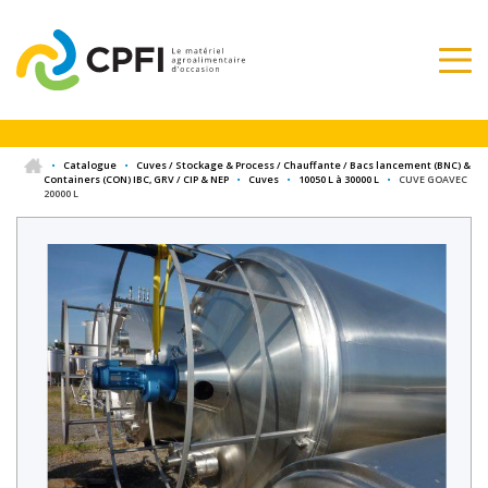
•
Catalogue
•
Cuves / Stockage & Process / Chauffante / Bacs lancement (BNC) &
Containers (CON) IBC, GRV / CIP & NEP
•
Cuves
•
10050 L à 30000 L
•
CUVE GOAVEC
20000 L