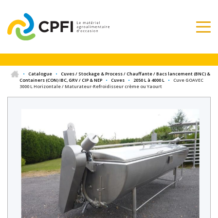
•
Catalogue
•
Cuves / Stockage & Process / Chauffante / Bacs lancement (BNC) &
Containers (CON) IBC, GRV / CIP & NEP
•
Cuves
•
2050 L à 4000 L
•
Cuve GOAVEC
3000 L Horizontale / Maturateur-Refroidisseur crème ou Yaourt