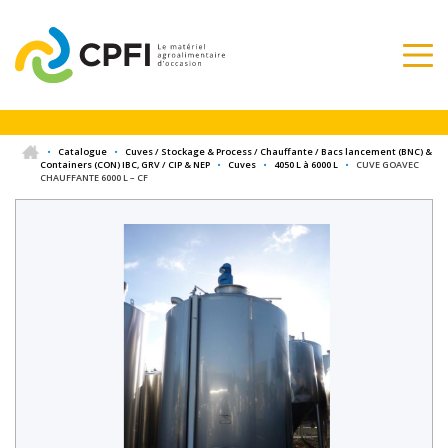
•
Catalogue
•
Cuves / Stockage & Process / Chauffante / Bacs lancement (BNC) &
Containers (CON) IBC, GRV / CIP & NEP
•
Cuves
•
4050 L à 6000 L
•
CUVE GOAVEC
CHAUFFANTE 6000 L – CF