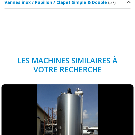
Vannes inox / Papillon / Clapet Simple & Double
(57)
LES MACHINES SIMILAIRES À
VOTRE RECHERCHE