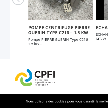
UGE PUMA
POMPE CENTRIFUGE PIERRE
ECHA
GUERIN TYPE C216 – 1.5 KW
ECHAN
MT/W-4
V-PUMA TYPE
Pompe PIERRE GUERIN Type C216 –
1.5 kW ...
Nous utilisons des cookies pour vous garantir la meill
© 2019 IKADIA. All Rights Reserved. Découvrez les servives du
St