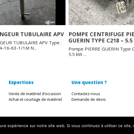
NGEUR TUBULAIRE APV
POMPE CENTRIFUGE PI
GUERIN TYPE C218 – 5.5
GEUR TUBULAIRE APV Type :
-16-63-1/1M N...
Pompe PIERRE GUERIN Type C
5.5 kW ...
Expertises
Une question ?
Vente de matériel d’occasion
Contactez-nous
Achat et courtage de matériel
Demande de devis
eure expérience sur notre site web. Si vous continuez à utiliser ce site
udio Ikadia