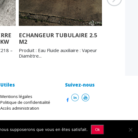
ERRE
ECHANGEUR TUBULAIRE 2.5
POMPE PC
 KW
M2
25HY12
218 –
Produit : Eau Fluide auxiliaire : Vapeur
POMPE PCM M
Diamètre...
Marque : P...
Utiles
Suivez-nous
Mentions légales
Politique de confidentialité
Accès administration
, nous supposerons que vous en êtes satisfait.
Ok