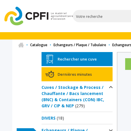
•
Catalogue
•
Echangeurs / Plaque / Tubulaire
•
Echangeurs
Rechercher une cuve
Dernières minutes
Cuves / Stockage & Process /
Chauffante / Bacs lancement
(BNC) & Containers (CON) IBC,
GRV / CIP & NEP
(279)
DIVERS
(18)
Echangeurs / Plaque /