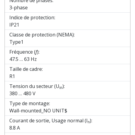
Nombre de phases:
3-phase
Indice de protection:
IP21
Classe de protection (NEMA):
Type1
Fréquence (
f
):
47.5 … 63 Hz
Taille de cadre:
R1
Tension du secteur (U
):
in
380 … 480 V
Type de montage:
Wall-mounted_NO UNIT$
Courant de sortie, Usage normal (I
):
n
8.8 A