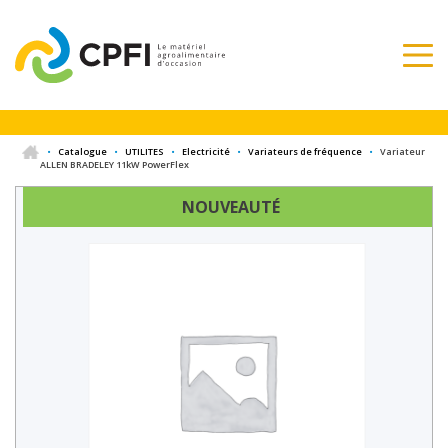
•
Catalogue
•
UTILITES
•
Electricité
•
Variateurs de fréquence
•
Variateur
ALLEN BRADELEY 11kW PowerFlex
NOUVEAUTÉ