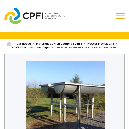
•
Catalogue
•
Matériels de Fromagerie & Beurre
•
Process Fromagerie
•
Fabrication-Cuves-Moulages
•
CUVES FROMAGERIE CORBLIN DEMI LUNE 1000 L