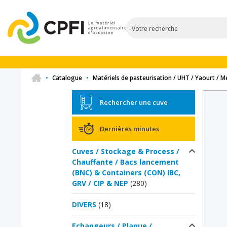
•
Catalogue
•
Matériels de pasteurisation / UHT / Yaourt / 
Rechercher une cuve
Dernières minutes
Cuves / Stockage & Process /
Chauffante / Bacs lancement
(BNC) & Containers (CON) IBC,
GRV / CIP & NEP
(280)
DIVERS
(18)
Echangeurs / Plaque /