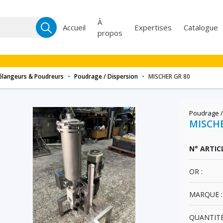
Recherche
À
Accueil
Expertises
Catalogue
propos
pour :
Mélangeurs & Poudreurs
•
Poudrage / Dispersion
•
MISCHER GR 80
Poudrage /
MISCHE
N° ARTICL
OR :
MARQUE :
QUANTITÉ