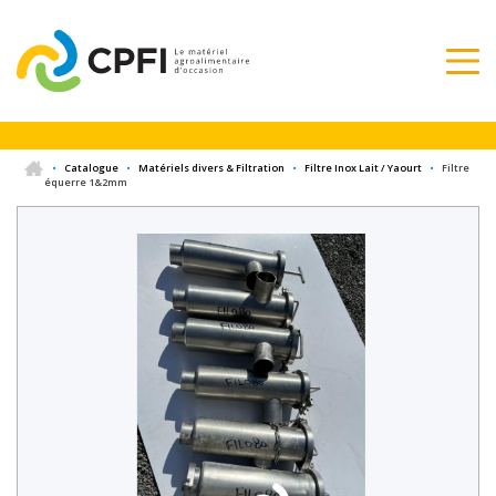
•
Catalogue
•
Matériels divers & Filtration
•
Filtre Inox Lait / Yaourt
•
Filtre
équerre 1&2mm