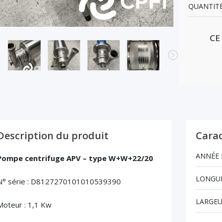
QUANTITÉ
CE
Description du produit
Carac
ANNÉE 
Pompe centrifuge APV – type W+W+22/20
LONGUE
N° série : D8127270101010539390
LARGEU
Moteur : 1,1 Kw