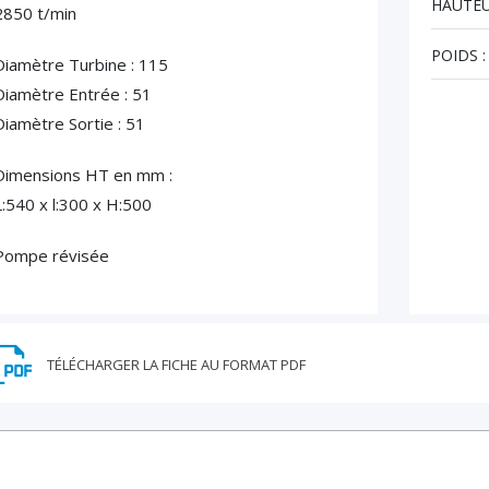
HAUTEU
2850 t/min
POIDS :
Diamètre Turbine : 115
Diamètre Entrée : 51
Diamètre Sortie : 51
Dimensions HT en mm :
L:540 x l:300 x H:500
Pompe révisée