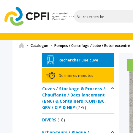
•
Catalogue
•
Pompes / Centrifuge / Lobe / Rotor excentré
Rechercher une cuve
Dernières minutes
Cuves / Stockage & Process /
Chauffante / Bacs lancement
(BNC) & Containers (CON) IBC,
GRV / CIP & NEP
(279)
DIVERS
(18)
Echangeurs / Plaque /