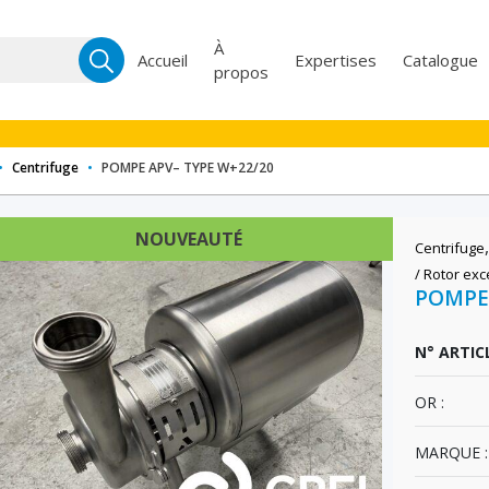
Recherche
À
Accueil
Expertises
Catalogue
propos
pour :
•
Centrifuge
•
POMPE APV– TYPE W+22/20
NOUVEAUTÉ
Centrifuge
/ Rotor exc
POMPE 
N° ARTICL
OR :
MARQUE :