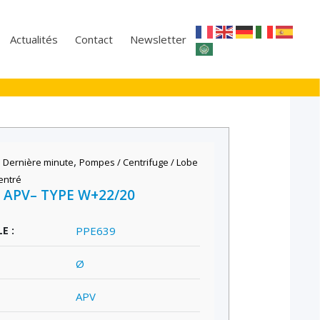
Actualités
Contact
Newsletter
,
,
Dernière minute
Pompes / Centrifuge / Lobe
entré
APV– TYPE W+22/20
E :
PPE639
Ø
APV