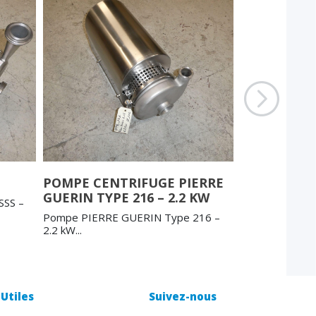
POMPE CENTRIFUGE PIERRE
POMPE PC
GUERIN TYPE 216 – 2.2 KW
MR25H12 1
SSS –
Pompe PIERRE GUERIN Type 216 –
Pompe NEUVE 
2.2 kW...
MR25H12 1.5 K
Utiles
Suivez-nous