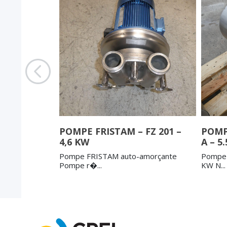
POMPE FRISTAM – FZ 201 –
POMP
4,6 KW
A – 5
·
Pompe FRISTAM auto-amorçante
Pompe 
Pompe r�...
KW N...