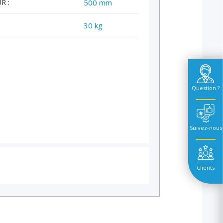
R :
500 mm
30 kg
Question ?
Suivez-nous
Clients