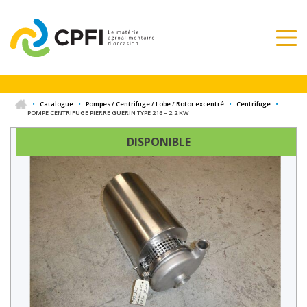
•
Catalogue
•
Pompes / Centrifuge / Lobe / Rotor excentré
•
Centrifuge
•
POMPE CENTRIFUGE PIERRE GUERIN TYPE 216 – 2.2 KW
DISPONIBLE