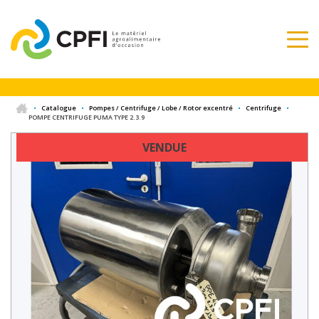
•
Catalogue
•
Pompes / Centrifuge / Lobe / Rotor excentré
•
Centrifuge
•
POMPE CENTRIFUGE PUMA TYPE 2.3.9
VENDUE