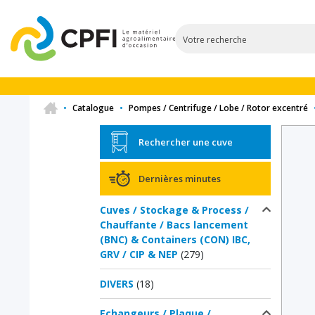
•
Catalogue
•
Pompes / Centrifuge / Lobe / Rotor excentré
Rechercher une cuve
Dernières minutes
Cuves / Stockage & Process /
Chauffante / Bacs lancement
(BNC) & Containers (CON) IBC,
GRV / CIP & NEP
(279)
DIVERS
(18)
Echangeurs / Plaque /