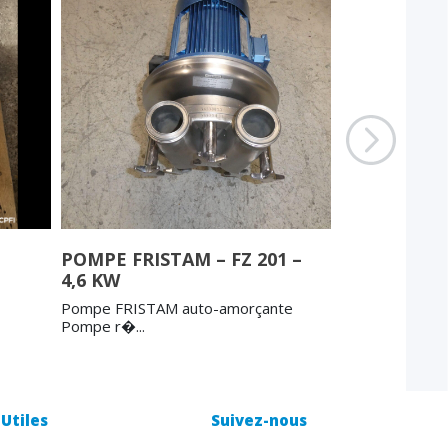
POMPE FRISTAM – FZ 201 –
POMPE ALF
4,6 KW
15/138 SSS
Pompe FRISTAM auto-amorçante
Pompe ALFA LA
Pompe r�...
SSS...
Utiles
Suivez-nous