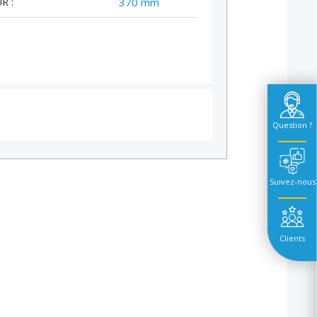
R :
370 mm
Question ?
Suivez-nous
Clients