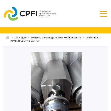
•
Catalogue
•
Pompes / Centrifuge / Lobe / Rotor excentré
•
Centrifuge
•
POMPE HILGE TYPE SANITA