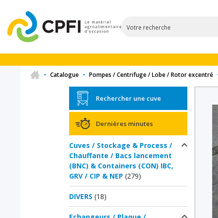
•
Catalogue
•
Pompes / Centrifuge / Lobe / Rotor excentré
Rechercher une cuve
Dernières minutes
Cuves / Stockage & Process /
Chauffante / Bacs lancement
(BNC) & Containers (CON) IBC,
GRV / CIP & NEP
(279)
DIVERS
(18)
Echangeurs / Plaque /