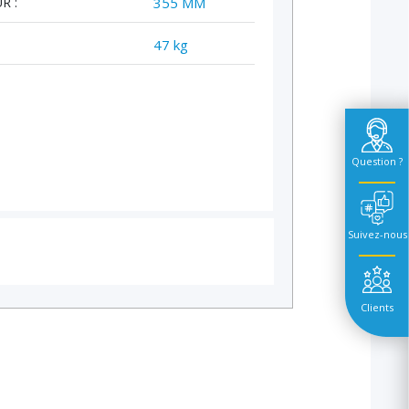
R :
355 MM
47 kg
Question ?
Suivez-nous
Clients