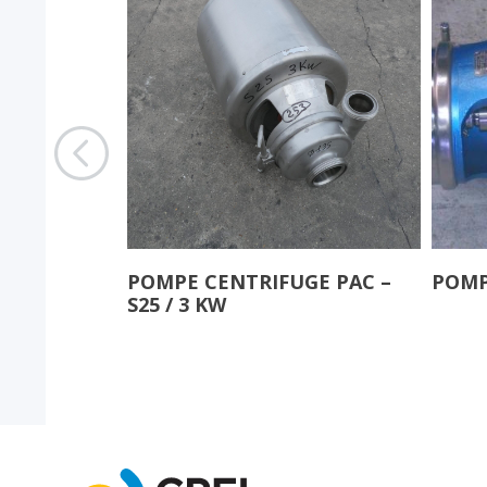
GE APV/SPX
POMPE CENTRIFUGE PAC –
POMPE
S25 / 3 KW
-SPX W+ 35/35