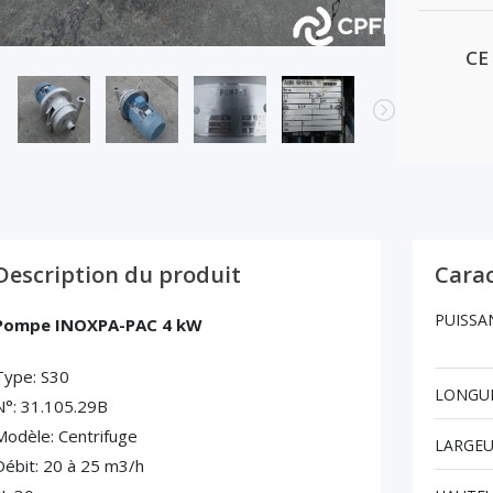
CE
Description du produit
Carac
PUISSA
Pompe INOXPA-PAC 4 kW
Type: S30
LONGUE
N°: 31.105.29B
Modèle: Centrifuge
LARGEU
Débit: 20 à 25 m3/h