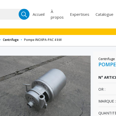
Recherche
À
Accueil
Expertises
Catalogue
propos
pour :
•
Centrifuge
•
Pompe INOXPA-PAC 4 kW
Centrifuge
POMPE
N° ARTICL
OR :
MARQUE :
QUANTITÉ