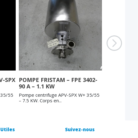
V-SPX
POMPE FRISTAM – FPE 3402-
POMPE HIL
90 A – 1.1 KW
Pompe centrif
– 7.5 KW. Corps 
 35/55
Pompe centrifuge APV-SPX W+ 35/55
– 7.5 KW. Corps en...
Utiles
Suivez-nous