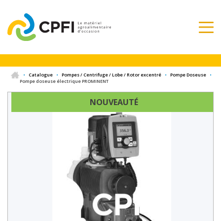
•
Catalogue
•
Pompes / Centrifuge / Lobe / Rotor excentré
•
Pompe Doseuse
•
Pompe doseuse électrique PROMINENT
NOUVEAUTÉ