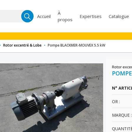
Recherche
À
Accueil
Expertises
Catalogue
propos
pour :
•
Rotor excentré & Lobe
•
Pompe BLACKMER-MOUVEX 5.5 kW
Rotor exce
POMPE
N° ARTICL
OR :
MARQUE :
QUANTITÉ