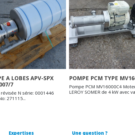
E A LOBES APV-SPX
POMPE PCM TYPE MV16
007/7
Pompe PCM MV16000C4 Mote
LEROY SOMER de 4 kW avec vari
révisée N série: 0001446
o: 271115...
Expertises
Une question ?