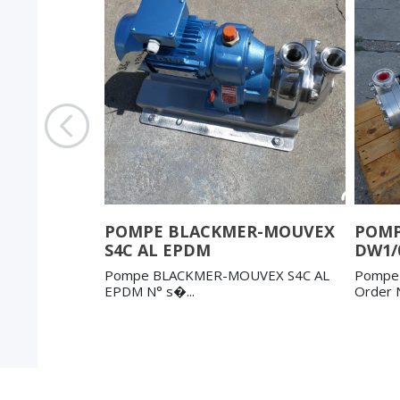
APV-SPX
POMPE BLACKMER-MOUVEX
POMP
S4C AL EPDM
DW1/
X CL2/066/8
Pompe BLACKMER-MOUVEX S4C AL
Pompe 
EPDM N° s�...
Order N