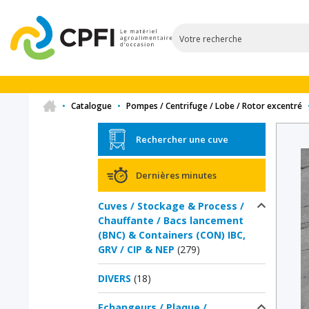
•
Catalogue
•
Pompes / Centrifuge / Lobe / Rotor excentré
Rechercher une cuve
Dernières minutes
Cuves / Stockage & Process /
Chauffante / Bacs lancement
(BNC) & Containers (CON) IBC,
GRV / CIP & NEP
(279)
DIVERS
(18)
Echangeurs / Plaque /