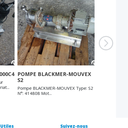
000C4
POMPE BLACKMER-MOUVEX
POMPE ROT
S2
CLOVER PRR
ur
S
at...
Pompe BLACKMER-MOUVEX Type: S2
N°: 414808 Mot...
Pompe BLACKM
N°: 414808 Mot.
Utiles
Suivez-nous