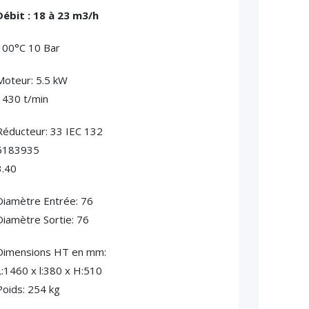
Débit : 18 à 23 m3/h
100°C 10 Bar
Moteur: 5.5 kW
1430 t/min
Réducteur: 33 IEC 132
5183935
3.40
Diamètre Entrée: 76
Diamètre Sortie: 76
Dimensions HT en mm:
L:1460 x l:380 x H:510
Poids: 254 kg