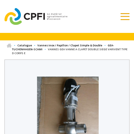
•
Catalogue
•
Vannes inox / Papillon / Clapet Simple & Double
•
GEA-
TUCHENHAGEN-SCAMI
•
VANNES GEA VANNE A CLAPET DOUBLE SIEGE VARIVENT TYPE
D CORPS E