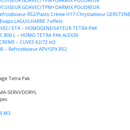
SYS/CUISEUR GOAVEC/TPM+DARMIX POUDREUR
SYS/CUISEUR GOAVEC/TPM+DARMIX POUDREUR
Refroidisseur R52/Pasto Crème H17-Chrystaliseur GERSTE
/ Evapo LAGUILHARRE 7 effets
GOAVEC/ ETA – HOMOGENEISATEUR TETRA PAK
EC 800 L – HOMO TETRA PAK ALEX30
 CREME – CUVES 62/72 m3
 – Refroidisseur APV/SPX R52
age Tetra Pak
LPMA-SERVI/DORYL
pes
30 M3