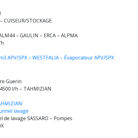
3
 – CUISEUR/STOCKAGE
 ALM44 – GAULIN – ERCA – ALPMA
/h
5 m3 APV/SPX – WESTFALIA – Évaporateur APV/SPX
re Guerin
e 4500 l/h – TAHMIZIAN
 TAHMIZIAN
unnel lavage
l de lavage SASSARO – Pompes
OX