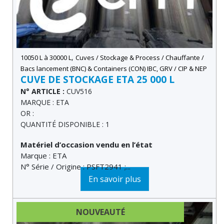
,
10050 L à 30000 L
Cuves / Stockage & Process / Chauffante /
Bacs lancement (BNC) & Containers (CON) IBC, GRV / CIP & NEP
CUVE DE STOCKAGE ETA 25 000 L
N° ARTICLE :
CUV516
MARQUE : ETA
OR :
QUANTITÉ DISPONIBLE : 1
Matériel d’occasion vendu en l’état
Marque : ETA
N° Série / Origine : PSFT2941 ;...
En savoir plus
NOUVEAUTÉ
DERNIÈRE MINUTE