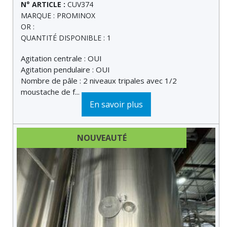
N° ARTICLE :
CUV374
MARQUE : PROMINOX
OR :
QUANTITÉ DISPONIBLE : 1
Agitation centrale : OUI
Agitation pendulaire : OUI
Nombre de pâle : 2 niveaux tripales avec 1/2
moustache de f...
En savoir plus
NOUVEAUTÉ
DERNIÈRE MINUTE