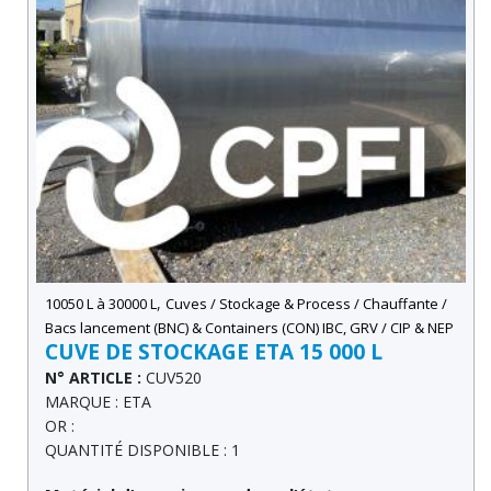
,
10050 L à 30000 L
Cuves / Stockage & Process / Chauffante /
Bacs lancement (BNC) & Containers (CON) IBC, GRV / CIP & NEP
CUVE DE STOCKAGE ETA 15 000 L
N° ARTICLE :
CUV520
MARQUE : ETA
OR :
QUANTITÉ DISPONIBLE : 1