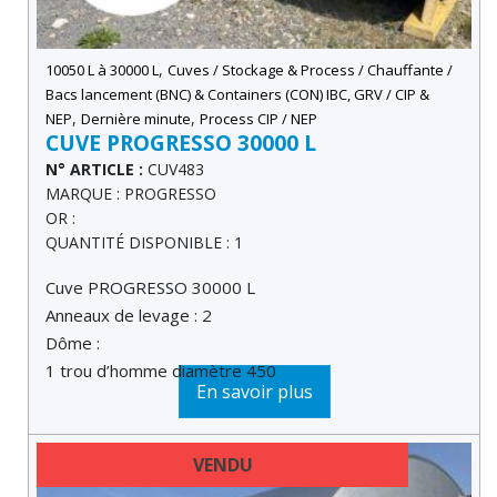
,
10050 L à 30000 L
Cuves / Stockage & Process / Chauffante /
Bacs lancement (BNC) & Containers (CON) IBC, GRV / CIP &
,
,
NEP
Dernière minute
Process CIP / NEP
CUVE PROGRESSO 30000 L
N° ARTICLE :
CUV483
MARQUE : PROGRESSO
OR :
QUANTITÉ DISPONIBLE : 1
Cuve PROGRESSO 30000 L
Anneaux de levage : 2
Dôme :
1 trou d’homme diamètre 450
En savoir plus
VENDU
DERNIÈRE MINUTE