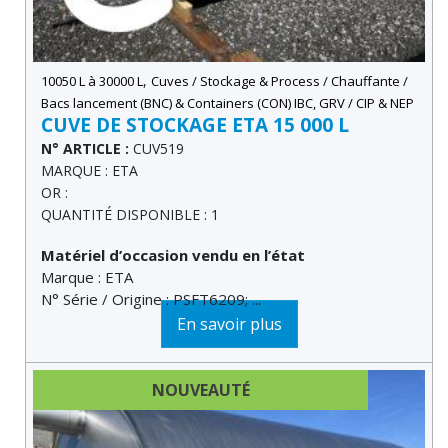
,
10050 L à 30000 L
Cuves / Stockage & Process / Chauffante /
Bacs lancement (BNC) & Containers (CON) IBC, GRV / CIP & NEP
CUVE DE STOCKAGE ETA 15 000 L
N° ARTICLE :
CUV519
MARQUE : ETA
OR :
QUANTITÉ DISPONIBLE : 1
Matériel d’occasion vendu en l’état
Marque : ETA
N° Série / Origine : PSFT6209; ...
En savoir plus
NOUVEAUTÉ