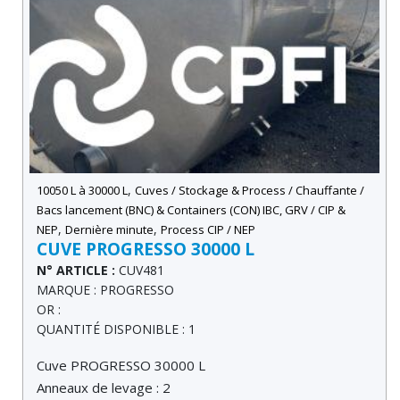
,
10050 L à 30000 L
Cuves / Stockage & Process / Chauffante /
Bacs lancement (BNC) & Containers (CON) IBC, GRV / CIP &
,
,
NEP
Dernière minute
Process CIP / NEP
CUVE PROGRESSO 30000 L
N° ARTICLE :
CUV481
MARQUE : PROGRESSO
OR :
QUANTITÉ DISPONIBLE : 1
Cuve PROGRESSO 30000 L
Anneaux de levage : 2