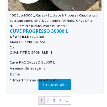
,
10050 L à 30000 L
Cuves / Stockage & Process / Chauffante /
Bacs lancement (BNC) & Containers (CON) IBC, GRV / CIP &
,
,
NEP
Dernière minute
Process CIP / NEP
CUVE PROGRESSO 30000 L
N° ARTICLE :
CUV480
MARQUE : PROGRESSO
OR :
QUANTITÉ DISPONIBLE : 1
Cuve PROGRESSO 30000 L
Anneaux de levage : 2
Dôme :
1 trou d’homme diamètre 450
En savoir plus
1
2
3
4
→