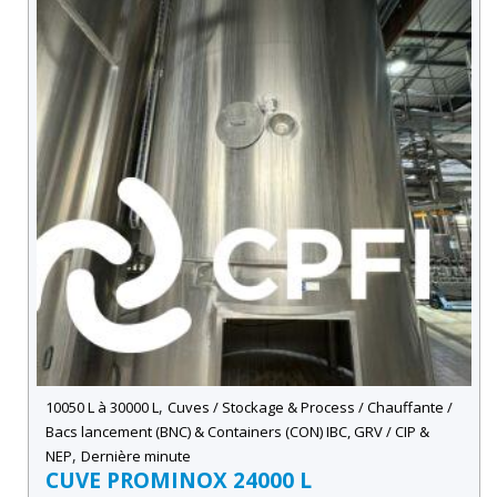
,
10050 L à 30000 L
Cuves / Stockage & Process / Chauffante /
Bacs lancement (BNC) & Containers (CON) IBC, GRV / CIP &
,
NEP
Dernière minute
CUVE PROMINOX 24000 L