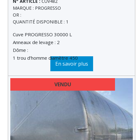
N° ARTICLE :
CUV482
MARQUE : PROGRESSO
OR :
QUANTITÉ DISPONIBLE : 1
Cuve PROGRESSO 30000 L
Anneaux de levage : 2
Dôme :
1 trou d’homme diamètre 450
En savoir plus
VENDU
DERNIÈRE MINUTE