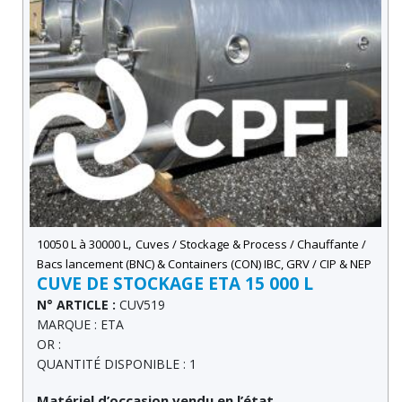
,
10050 L à 30000 L
Cuves / Stockage & Process / Chauffante /
Bacs lancement (BNC) & Containers (CON) IBC, GRV / CIP & NEP
CUVE DE STOCKAGE ETA 15 000 L
N° ARTICLE :
CUV519
MARQUE : ETA
OR :
QUANTITÉ DISPONIBLE : 1
Matériel d’occasion vendu en l’état