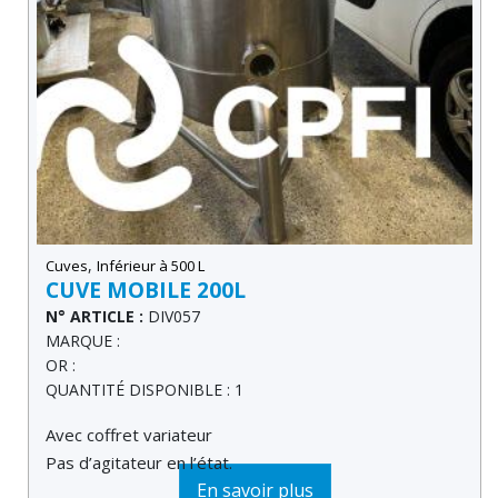
,
Cuves
Inférieur à 500 L
CUVE MOBILE 200L
N° ARTICLE :
DIV057
MARQUE :
OR :
QUANTITÉ DISPONIBLE : 1
Avec coffret variateur
Pas d’agitateur en l’état.
En savoir plus