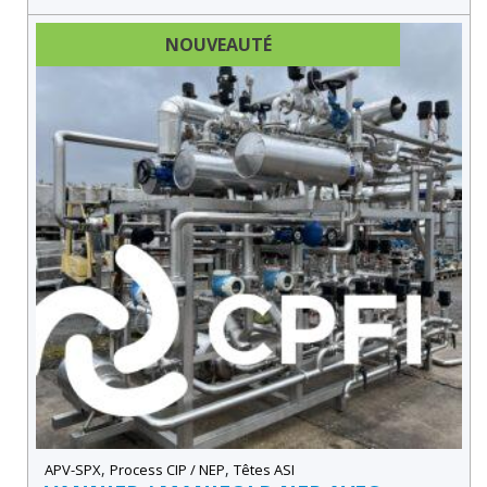
NOUVEAUTÉ
,
,
APV-SPX
Process CIP / NEP
Têtes ASI