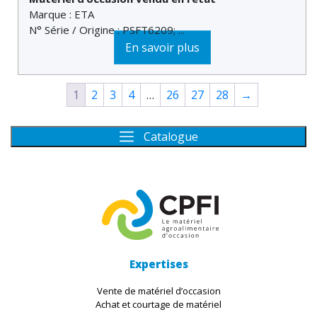
Marque : ETA
N° Série / Origine : PSFT6209; ...
En savoir plus
1
2
3
4
…
26
27
28
→
Catalogue
Expertises
Vente de matériel d’occasion
Achat et courtage de matériel