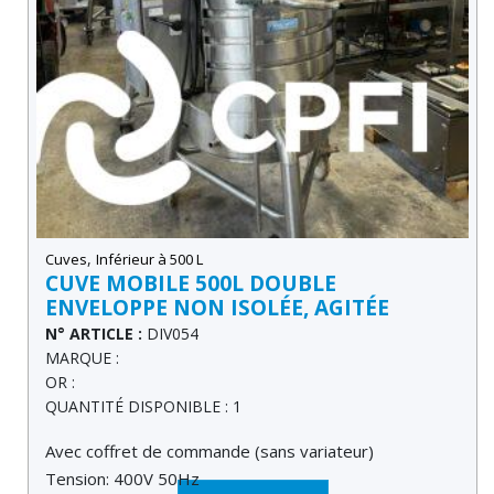
,
Cuves
Inférieur à 500 L
CUVE MOBILE 500L DOUBLE
ENVELOPPE NON ISOLÉE, AGITÉE
N° ARTICLE :
DIV054
MARQUE :
OR :
QUANTITÉ DISPONIBLE : 1
Avec coffret de commande (sans variateur)
Tension: 400V 50Hz