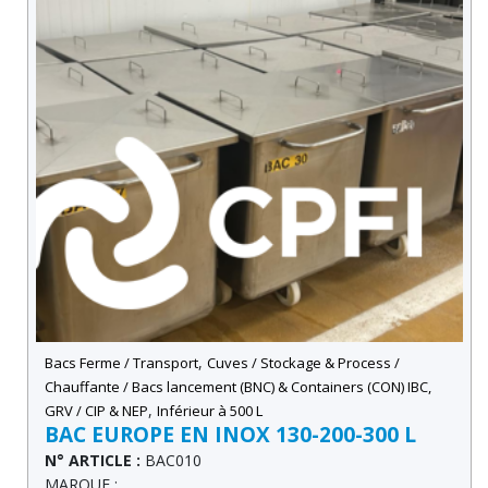
,
Bacs Ferme / Transport
Cuves / Stockage & Process /
Chauffante / Bacs lancement (BNC) & Containers (CON) IBC,
,
GRV / CIP & NEP
Inférieur à 500 L
BAC EUROPE EN INOX 130-200-300 L
N° ARTICLE :
BAC010
MARQUE :