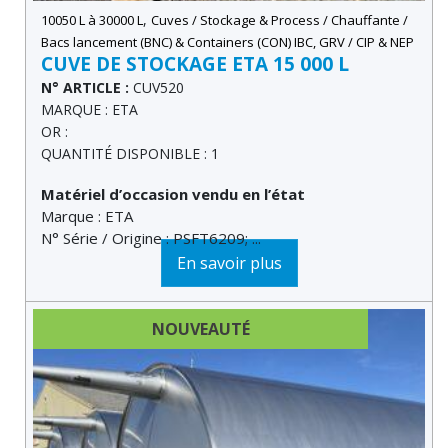
,
10050 L à 30000 L
Cuves / Stockage & Process / Chauffante /
Bacs lancement (BNC) & Containers (CON) IBC, GRV / CIP & NEP
CUVE DE STOCKAGE ETA 15 000 L
N° ARTICLE :
CUV520
MARQUE : ETA
OR :
QUANTITÉ DISPONIBLE : 1
Matériel d’occasion vendu en l’état
Marque : ETA
N° Série / Origine : PSFT6209; ...
En savoir plus
NOUVEAUTÉ