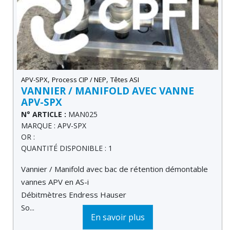
,
,
APV-SPX
Process CIP / NEP
Têtes ASI
VANNIER / MANIFOLD AVEC VANNE
APV-SPX
N° ARTICLE :
MAN025
MARQUE : APV-SPX
OR :
QUANTITÉ DISPONIBLE : 1
Vannier / Manifold avec bac de rétention démontable
vannes APV en AS-i
Débitmètres Endress Hauser
So...
En savoir plus