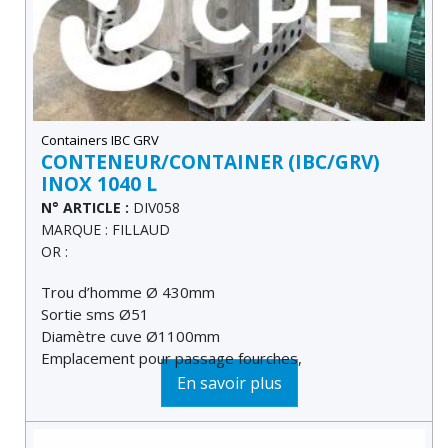
Containers IBC GRV
CONTENEUR/CONTAINER (IBC/GRV)
INOX 1040 L
N° ARTICLE :
DIV058
MARQUE : FILLAUD
OR :
Trou d’homme Ø 430mm
Sortie sms Ø51
Diamètre cuve Ø1100mm
Emplacement pour passage fourches,
En savoir plus