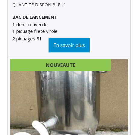
QUANTITÉ DISPONIBLE : 1
BAC DE LANCEMENT
1 demi couvercle
1 piquage fileté virole
2 piquages 51
En savoir plus
2 piquag...
NOUVEAUTE
DERNIÈRE MINUTE