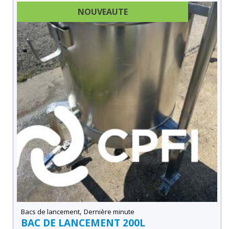
NOUVEAUTE
DERNIÈRE MINUTE
,
Bacs de lancement
Dernière minute
BAC DE LANCEMENT 200L