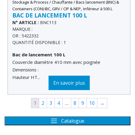
Stockage & Process / Chauffante / Bacs lancement (BNC) &
,
Containers (CON) IBC, GRV / CIP & NEP
Inférieur à 500 L
BAC DE LANCEMENT 100 L
N° ARTICLE :
BNC113
MARQUE :
OR : 5422332
QUANTITÉ DISPONIBLE : 1
Bac de lancement 100 L
Couvercle diamètre 410 mm avec poignée
Dimensions :
Hauteur HT...
En savoir plus
1
2
3
4
…
8
9
10
→
Catalogue