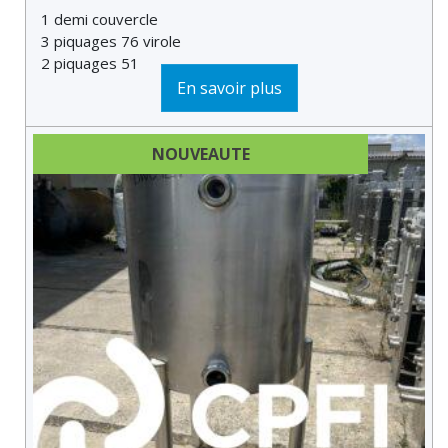
1 demi couvercle
3 piquages 76 virole
2 piquages 51
2 piquages son...
En savoir plus
NOUVEAUTE
DERNIÈRE MINUTE