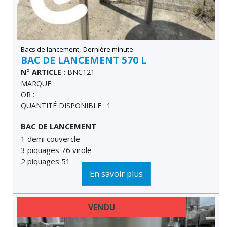
,
Bacs de lancement
Dernière minute
BAC DE LANCEMENT 570 L
N° ARTICLE :
BNC121
MARQUE :
OR :
QUANTITÉ DISPONIBLE : 1
BAC DE LANCEMENT
1 demi couvercle
3 piquages 76 virole
2 piquages 51
2 piquages son...
En savoir plus
VENDU
DERNIÈRE MINUTE