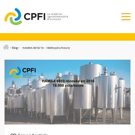
•
Blog
•
HAMBA 8010/10 – 18000 pots/heure