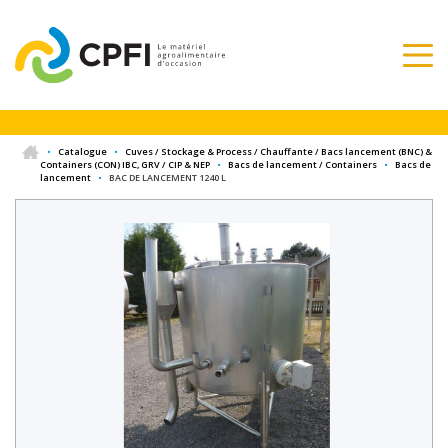
•
Catalogue
•
Cuves / Stockage & Process / Chauffante / Bacs lancement (BNC) &
Containers (CON) IBC, GRV / CIP & NEP
•
Bacs de lancement / Containers
•
Bacs de
lancement
•
BAC DE LANCEMENT 1240 L