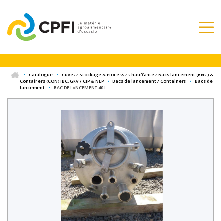
•
Catalogue
•
Cuves / Stockage & Process / Chauffante / Bacs lancement (BNC) &
Containers (CON) IBC, GRV / CIP & NEP
•
Bacs de lancement / Containers
•
Bacs de
lancement
•
BAC DE LANCEMENT 40 L