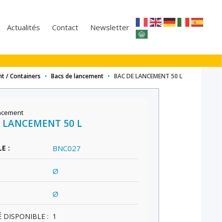
Actualités
Contact
Newsletter
t / Containers
•
Bacs de lancement
•
BAC DE LANCEMENT 50 L
ncement
 LANCEMENT 50 L
E :
BNC027
Ø
Ø
 DISPONIBLE :
1