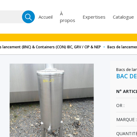
Recherche
À
Accueil
Expertises
Catalogue
propos
pour :
s lancement (BNC) & Containers (CON) IBC, GRV / CIP & NEP
•
Bacs de lancemen
Bacs de la
BAC DE
N° ARTICL
OR :
MARQUE :
QUANTITÉ