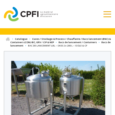
•
Catalogue
•
Cuves / Stockage & Process / Chauffante / Bacs lancement (BNC) &
Containers (CON) IBC, GRV / CIP & NEP
•
Bacs de lancement / Containers
•
Bacs de
lancement
•
BAC DE LANCEMENT LBL – SKID 2 x 200 L – ISOLE & CF