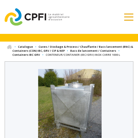
•
Catalogue
•
Cuves / Stockage & Process / Chauffante / Bacs lancement (BNC) &
Containers (CON) IBC, GRV / CIP & NEP
•
Bacs de lancement / Containers
•
Containers IBC GRV
•
CONTENEUR/CONTAINER (IBC/GRV) INOX CARRE 1000 L