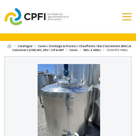
•
Catalogue
•
Cuves / Stockage & Process / Chauffante / Bacs lancement (BNC) &
Containers (CON) IBC, GRV / CIP & NEP
•
Cuves
•
500 L à 2000 L
•
CUVE ETA 1000 L