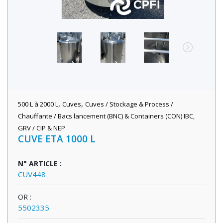
,
,
500 L à 2000 L
Cuves
Cuves / Stockage & Process /
Chauffante / Bacs lancement (BNC) & Containers (CON) IBC,
GRV / CIP & NEP
CUVE ETA 1000 L
N° ARTICLE :
CUV448
OR :
5502335