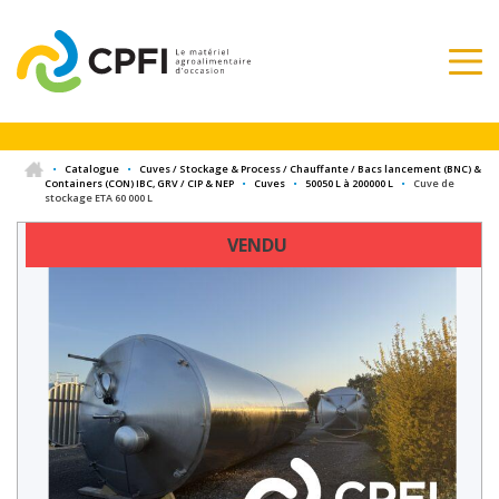
•
Catalogue
•
Cuves / Stockage & Process / Chauffante / Bacs lancement (BNC) &
Containers (CON) IBC, GRV / CIP & NEP
•
Cuves
•
50050 L à 200000 L
•
Cuve de
stockage ETA 60 000 L
VENDU