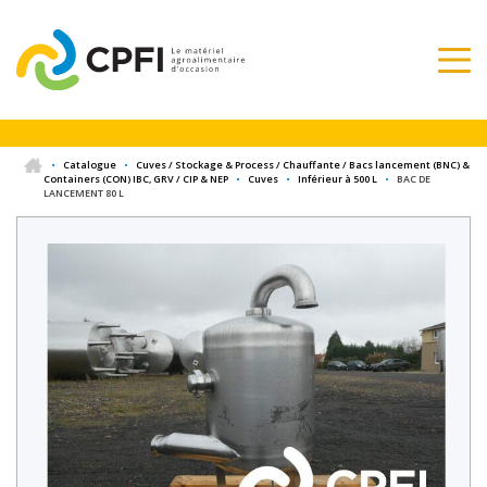
•
Catalogue
•
Cuves / Stockage & Process / Chauffante / Bacs lancement (BNC) &
Containers (CON) IBC, GRV / CIP & NEP
•
Cuves
•
Inférieur à 500 L
•
BAC DE
LANCEMENT 80 L