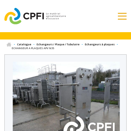
•
Catalogue
•
Echangeurs / Plaque / Tubulaire
•
Echangeurs à plaques
•
ECHANGEUR A PLAQUES APV N35