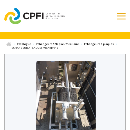
•
Catalogue
•
Echangeurs / Plaque / Tubulaire
•
Echangeurs à plaques
•
ECHANGEUR A PLAQUES VICARB V13