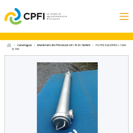
•
Catalogue
•
Matériels de Filtration UF / R-O / NANO
•
FILTRE EQUERRE L-1260
D-100