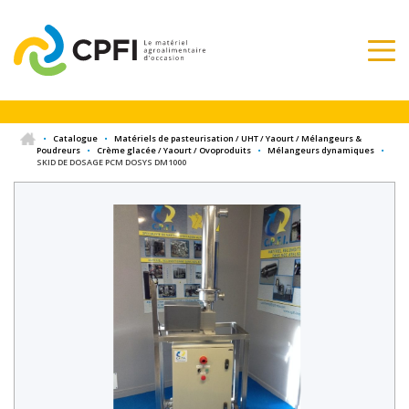
•
Catalogue
•
Matériels de pasteurisation / UHT / Yaourt / Mélangeurs &
Poudreurs
•
Crème glacée / Yaourt / Ovoproduits
•
Mélangeurs dynamiques
•
SKID DE DOSAGE PCM DOSYS DM1000