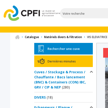
•
Catalogue
•
Matériels divers & Filtration
•
VIS ELEVATRICE
Rechercher une cuve
Dernières minutes
Cuves / Stockage & Process /
Chauffante / Bacs lancement
(BNC) & Containers (CON) IBC,
GRV / CIP & NEP
(280)
DIVERS
(18)
Echangeurs / Plaque /