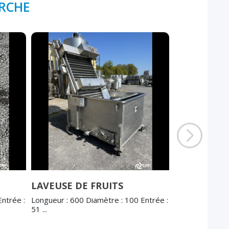
ERCHE
LAVEUSE DE FRUITS
MIREUR VI
DE CIRCUL
ntrée :
Longueur : 600 Diamètre : 100 Entrée :
GLASS SMS 
51 ...
2.5″