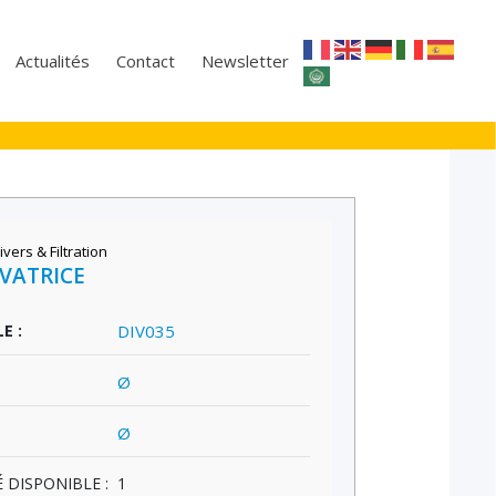
Actualités
Contact
Newsletter
ivers & Filtration
EVATRICE
E :
DIV035
Ø
Ø
 DISPONIBLE :
1