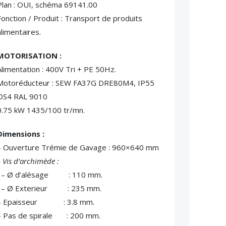
Plan : OUI, schéma 69141.00
Fonction / Produit : Transport de produits
alimentaires.
MOTORISATION :
Alimentation : 400V Tri + PE 50Hz.
Motoréducteur : SEW FA37G DRE80M4, IP55
OS4 RAL 9010
0.75 kW 1435/100 tr/mn.
Dimensions :
– Ouverture Trémie de Gavage : 960×640 mm
 Vis d’archimède :
– Ø d’alésage : 110 mm.
– Ø Exterieur : 235 mm.
– Epaisseur : 3.8 mm.
– Pas de spirale : 200 mm.