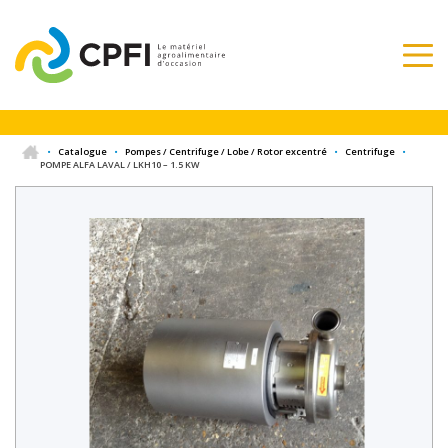
•
Catalogue
•
Pompes / Centrifuge / Lobe / Rotor excentré
•
Centrifuge
•
POMPE ALFA LAVAL / LKH10 – 1.5 KW