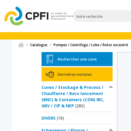
•
Catalogue
•
Pompes / Centrifuge / Lobe / Rotor excentré
Rechercher une cuve
Dernières minutes
Cuves / Stockage & Process /
Chauffante / Bacs lancement
(BNC) & Containers (CON) IBC,
GRV / CIP & NEP
(280)
DIVERS
(18)
Echangeurs / Plaque /