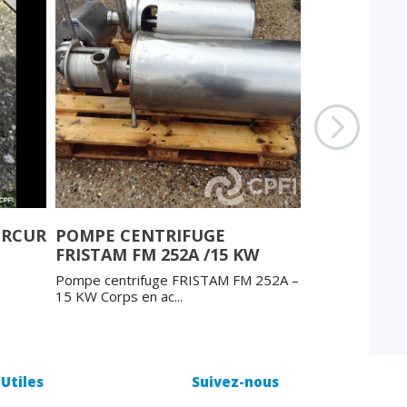
ERCUR
POMPE CENTRIFUGE
POMPE CEN
FRISTAM FM 252A /15 KW
/ W+30/120 
Pompe centrifuge FRISTAM FM 252A –
Pompe centrif
15 KW Corps en ac...
120 – 15 KW. Co
Utiles
Suivez-nous