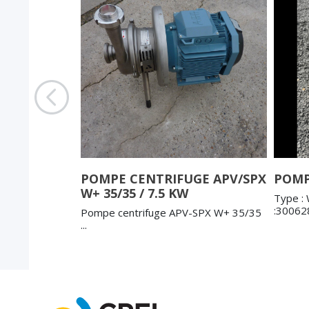
GE ALFA
POMPE CENTRIFUGE APV/SPX
POMPE
0
W+ 35/35 / 7.5 KW
Type :
:30062
 LAVAL ALC 2D
Pompe centrifuge APV-SPX W+ 35/35
...