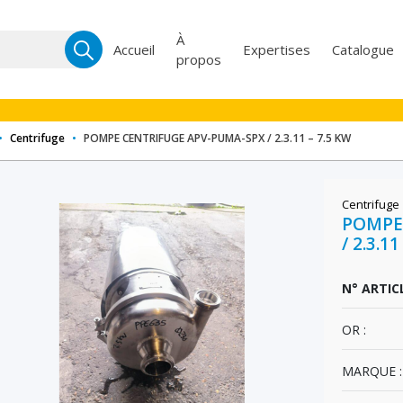
Recherche
À
Accueil
Expertises
Catalogue
propos
pour :
•
Centrifuge
•
POMPE CENTRIFUGE APV-PUMA-SPX / 2.3.11 – 7.5 KW
Centrifuge
POMPE
/ 2.3.1
N° ARTICL
OR :
MARQUE :