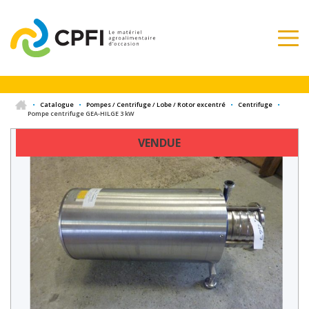
•
Catalogue
•
Pompes / Centrifuge / Lobe / Rotor excentré
•
Centrifuge
•
Pompe centrifuge GEA-HILGE 3 kW
VENDUE