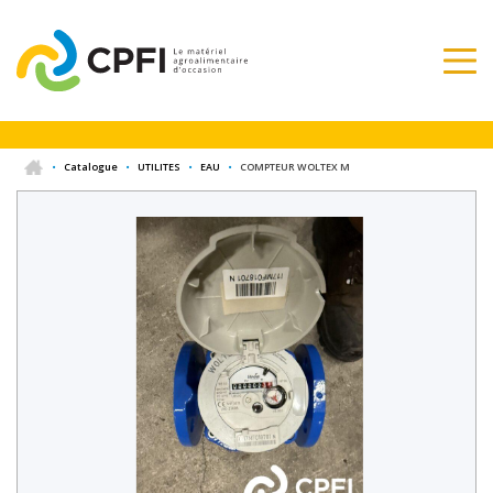
•
Catalogue
•
UTILITES
•
EAU
•
COMPTEUR WOLTEX M