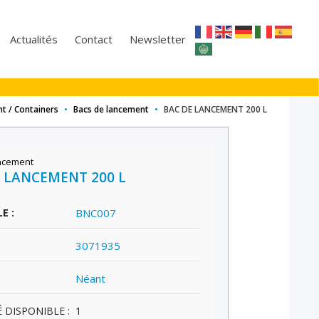
Actualités
Contact
Newsletter
t / Containers
•
Bacs de lancement
•
BAC DE LANCEMENT 200 L
ncement
 LANCEMENT 200 L
E :
BNC007
3071935
Néant
 DISPONIBLE :
1