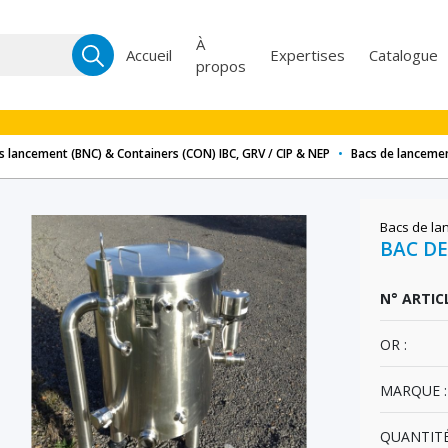
Recherche
À
Accueil
Expertises
Catalogue
propos
pour :
s lancement (BNC) & Containers (CON) IBC, GRV / CIP & NEP
•
Bacs de lancemen
Bacs de la
BAC DE
N° ARTICL
OR :
MARQUE :
QUANTITÉ