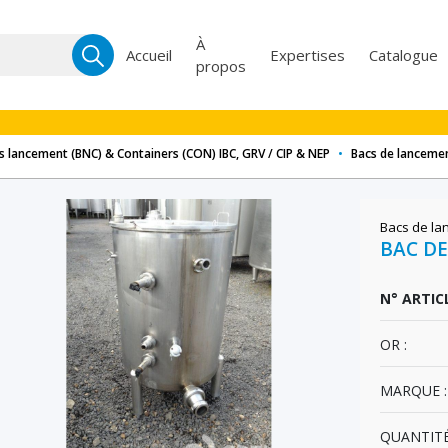
Recherche
À
Accueil
Expertises
Catalogue
propos
pour :
s lancement (BNC) & Containers (CON) IBC, GRV / CIP & NEP
•
Bacs de lancemen
Bacs de la
BAC DE
N° ARTICL
OR :
MARQUE :
QUANTITÉ