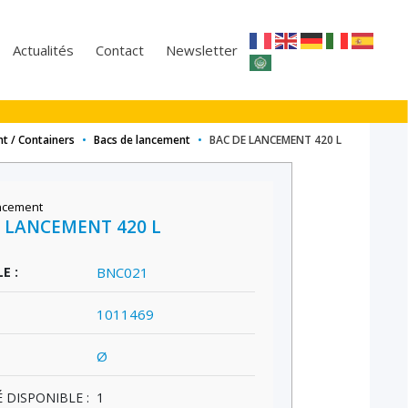
Actualités
Contact
Newsletter
t / Containers
•
Bacs de lancement
•
BAC DE LANCEMENT 420 L
ncement
 LANCEMENT 420 L
E :
BNC021
1011469
Ø
 DISPONIBLE :
1