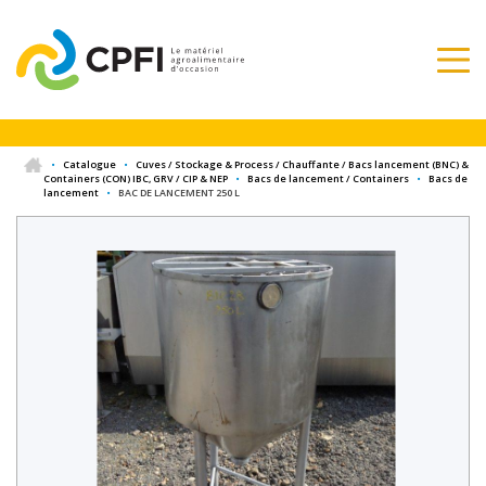
•
Catalogue
•
Cuves / Stockage & Process / Chauffante / Bacs lancement (BNC) &
Containers (CON) IBC, GRV / CIP & NEP
•
Bacs de lancement / Containers
•
Bacs de
lancement
•
BAC DE LANCEMENT 250 L