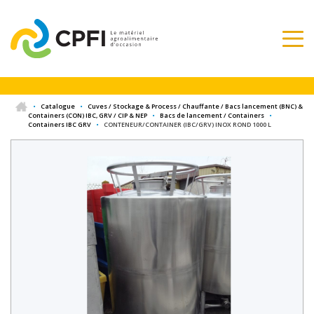
•
Catalogue
•
Cuves / Stockage & Process / Chauffante / Bacs lancement (BNC) &
Containers (CON) IBC, GRV / CIP & NEP
•
Bacs de lancement / Containers
•
Containers IBC GRV
•
CONTENEUR/CONTAINER (IBC/GRV) INOX ROND 1000 L