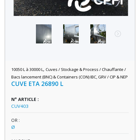
,
10050 L à 30000 L
Cuves / Stockage & Process / Chauffante /
Bacs lancement (BNC) & Containers (CON) IBC, GRV / CIP & NEP
CUVE ETA 26890 L
N° ARTICLE :
CUV403
OR :
Ø