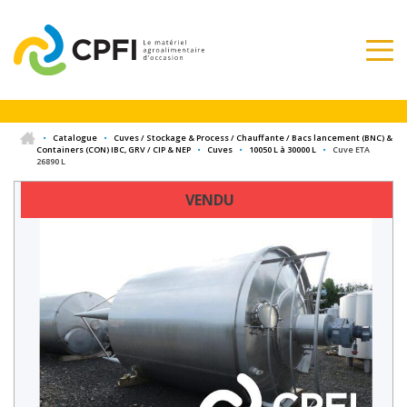
•
Catalogue
•
Cuves / Stockage & Process / Chauffante / Bacs lancement (BNC) &
Containers (CON) IBC, GRV / CIP & NEP
•
Cuves
•
10050 L à 30000 L
•
Cuve ETA
26890 L
VENDU