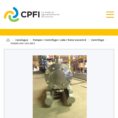
•
Catalogue
•
Pompes / Centrifuge / Lobe / Rotor excentré
•
Centrifuge
•
POMPE APV-SPX DW3