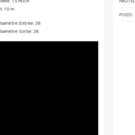
Débit: 15 m3/h
HAUTEU
H: 10 m
POIDS :
Diamètre Entrée: 38
Diamètre Sortie: 38