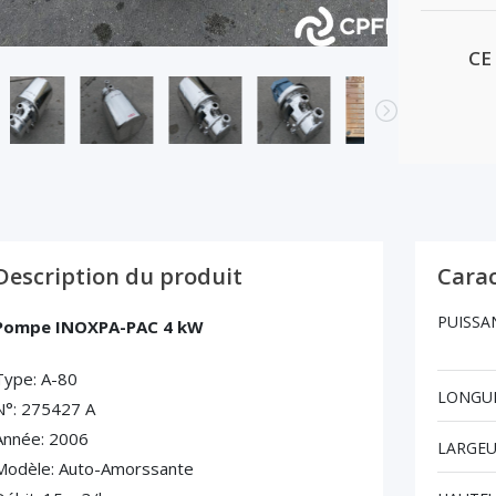
CE
Description du produit
Carac
PUISSA
Pompe INOXPA-PAC 4 kW
Type: A-80
LONGUE
N°: 275427 A
Année: 2006
LARGEU
Modèle: Auto-Amorssante