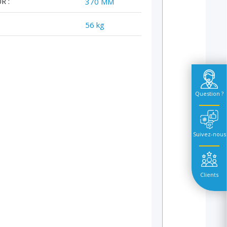
R :
370 MM
56 kg
Question ?
Suivez-nous
Clients