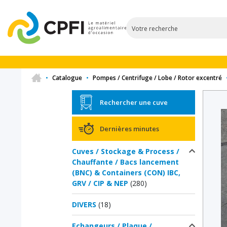
•
Catalogue
•
Pompes / Centrifuge / Lobe / Rotor excentré
Rechercher une cuve
Dernières minutes
Cuves / Stockage & Process /
Chauffante / Bacs lancement
(BNC) & Containers (CON) IBC,
GRV / CIP & NEP
(280)
DIVERS
(18)
Echangeurs / Plaque /