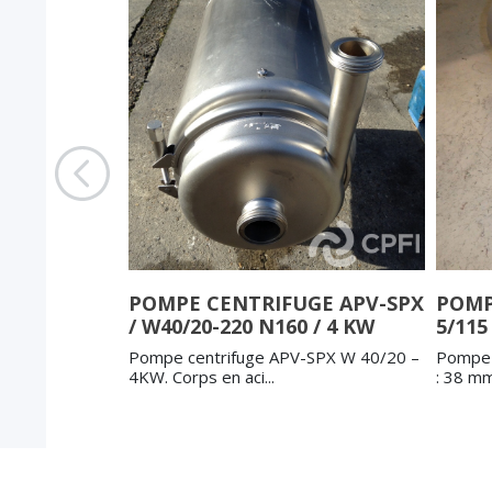
GE APV-SPX
POMPE CENTRIFUGE APV-SPX
POMP
/ W40/20-220 N160 / 4 KW
5/115
-SPX W+ 35/55
Pompe centrifuge APV-SPX W 40/20 –
Pompe 
4KW. Corps en aci...
: 38 mm