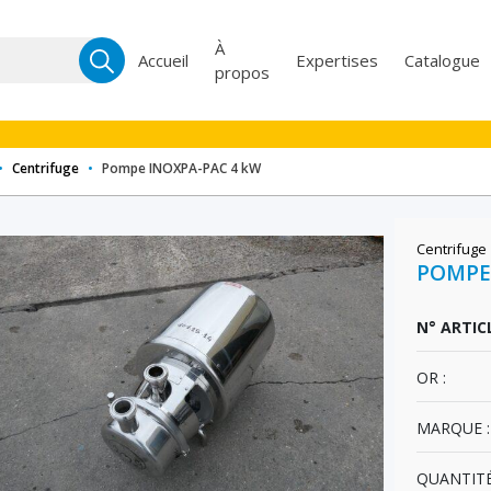
Recherche
À
Accueil
Expertises
Catalogue
propos
pour :
•
Centrifuge
•
Pompe INOXPA-PAC 4 kW
Centrifuge
POMPE
N° ARTICL
OR :
MARQUE :
QUANTITÉ