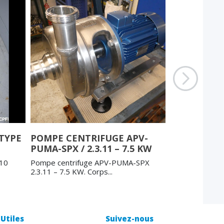
TYPE
POMPE CENTRIFUGE APV-
POMPE CEN
PUMA-SPX / 2.3.11 – 7.5 KW
FRISTAM FP
810
Pompe centrifuge APV-PUMA-SPX
Pompe centrif
2.3.11 – 7.5 KW. Corps...
7.5 KW – 3000 tr
Utiles
Suivez-nous