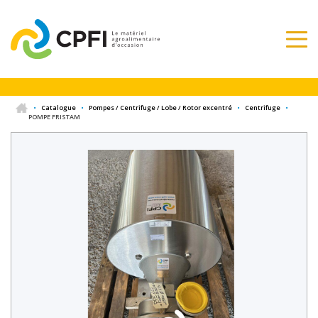
•
Catalogue
•
Pompes / Centrifuge / Lobe / Rotor excentré
•
Centrifuge
•
POMPE FRISTAM