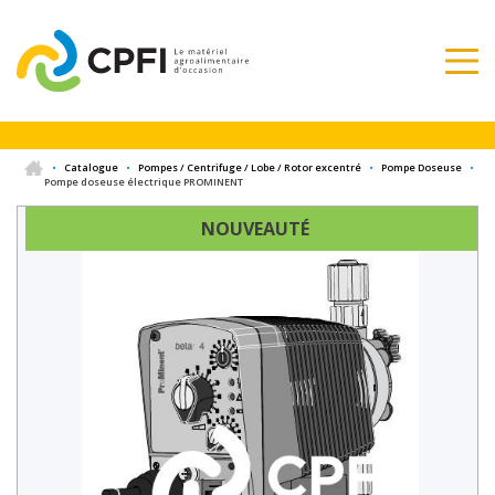
•
Catalogue
•
Pompes / Centrifuge / Lobe / Rotor excentré
•
Pompe Doseuse
•
Pompe doseuse électrique PROMINENT
NOUVEAUTÉ