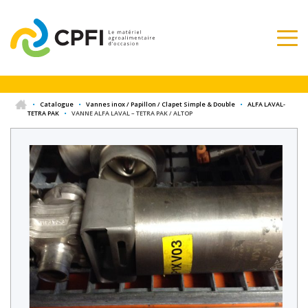
•
Catalogue
•
Vannes inox / Papillon / Clapet Simple & Double
•
ALFA LAVAL-
TETRA PAK
•
VANNE ALFA LAVAL – TETRA PAK / ALTOP