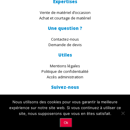
Expertises
Vente de matériel d’occasion
Achat et courtage de matériel
Une question ?
Contactez-nous
Demande de devis
Utiles
Mentions légales
Politique de confidentialité
Accès administration
Suivez-nous
Nous utilisons des cookies pour vous garantir la meilleure
expérience sur notre site web. Si vous continuez à utiliser ce
site, nous supposerons que vous en êtes satisfait.
© 2019 IKADIA. All Rights Reserved. Découvrez les servives du
Studio
Ok
Ikadia